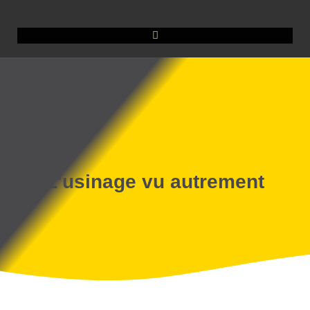
L'usinage vu autrement