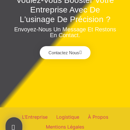
Voulez-Vous Booster Votre
Entreprise Avec De
L'usinage De Précision ?
Envoyez-Nous Un Message Et Restons
En Contact.
Contactez Nous
L’Entreprise
Logistique
À Propos
Mentions Légales