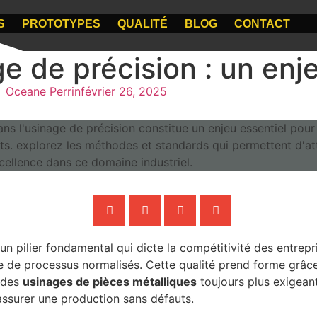
S
PROTOTYPES
QUALITÉ
BLOG
CONTACT
ge de précision : un enj
Oceane Perrin
février 26, 2025
un pilier fondamental qui dicte la compétitivité des entrepri
e de processus normalisés. Cette qualité prend forme grâce
r des
usinages de pièces métalliques
toujours plus exigean
assurer une production sans défauts.