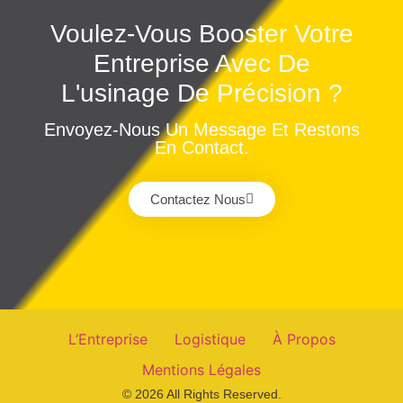
Voulez-Vous Booster Votre
Entreprise Avec De
L'usinage De Précision ?
Envoyez-Nous Un Message Et Restons
En Contact.
Contactez Nous
L’Entreprise
Logistique
À Propos
Mentions Légales
© 2026 All Rights Reserved.