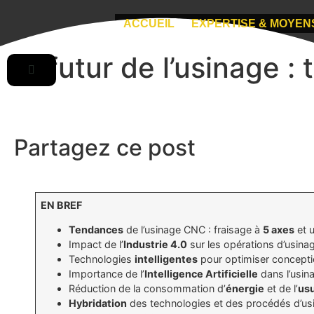
ACCUEIL
EXPERTISE & MOYEN
Le futur de l’usinage 
Partagez ce post
EN BREF
Tendances
de l’usinage CNC : fraisage à
5 axes
et 
Impact de l’
Industrie 4.0
sur les opérations d’usina
Technologies
intelligentes
pour optimiser conceptio
Importance de l’
Intelligence Artificielle
dans l’usin
Réduction de la consommation d’
énergie
et de l’
us
Hybridation
des technologies et des procédés d’us