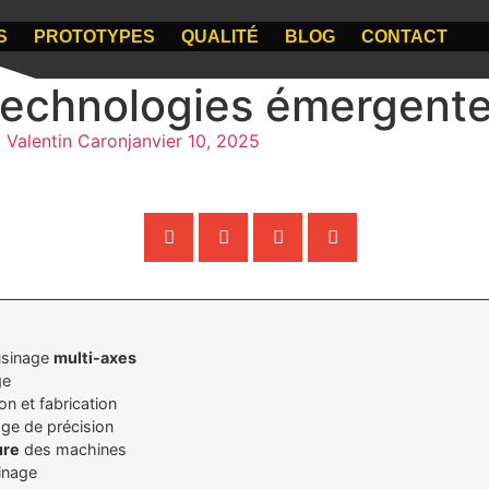
S
PROTOTYPES
QUALITÉ
BLOG
CONTACT
: technologies émergent
Valentin Caron
janvier 10, 2025
usinage
multi-axes
ge
n et fabrication
age de précision
ure
des machines
inage