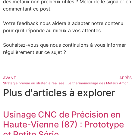
des métaux non précieux utiles ? Merci de le signaler en
commentant ce post.
Votre feedback nous aidera à adapter notre contenu
pour qu’il réponde au mieux à vos attentes.
Souhaitez-vous que nous continuions à vous informer
régulièrement sur ce sujet ?
AVANT
APRÈS
Stratégie prévue ou stratégie réalisée ? Quand le grand chef raconte des conn…ie et qu’il y croit ! « What is strategy ? »
Le thermomoulage des Métaux Amorphes est la prochaine révolution après la fabrication additive. L’usinage : c’est la fin ! 👇
Plus d'articles à explorer
Usinage CNC de Précision en
Haute-Vienne (87) : Prototype
et Petite Série