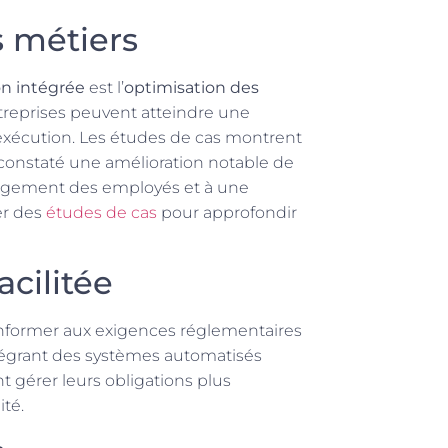
s métiers
n intégrée
est l’
optimisation des
ntreprises peuvent atteindre une
 d’exécution. Les études de cas montrent
 constaté une amélioration notable de
ngagement des employés et à une
er des
études de cas
pour approfondir
cilitée
onformer aux exigences réglementaires
intégrant des systèmes automatisés
nt gérer leurs obligations plus
té.