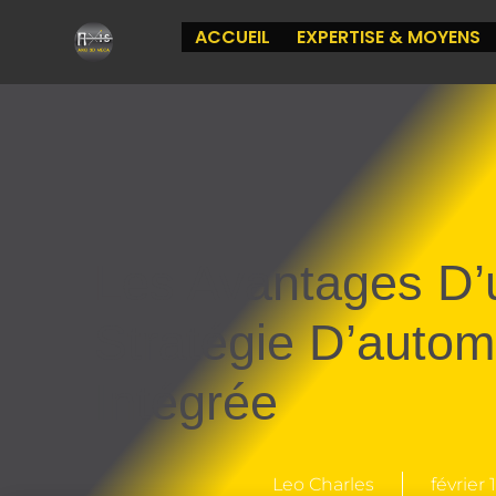
ACCUEIL
EXPERTISE & MOYENS
Les Avantages D’
Stratégie D’autom
Intégrée
Leo Charles
février 