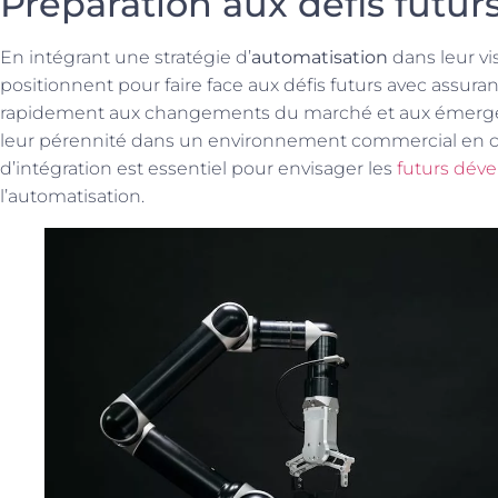
Préparation aux défis futur
En intégrant une stratégie d’
automatisation
dans leur vi
positionnent pour faire face aux défis futurs avec assura
rapidement aux changements du marché et aux émergen
leur pérennité dans un environnement commercial en c
d’intégration est essentiel pour envisager les
futurs dév
l’automatisation.