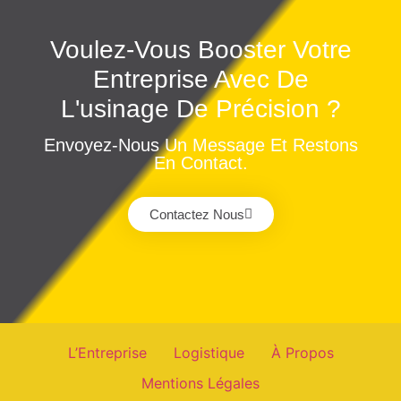
Voulez-Vous Booster Votre
Entreprise Avec De
L'usinage De Précision ?
Envoyez-Nous Un Message Et Restons
En Contact.
Contactez Nous
L’Entreprise
Logistique
À Propos
Mentions Légales