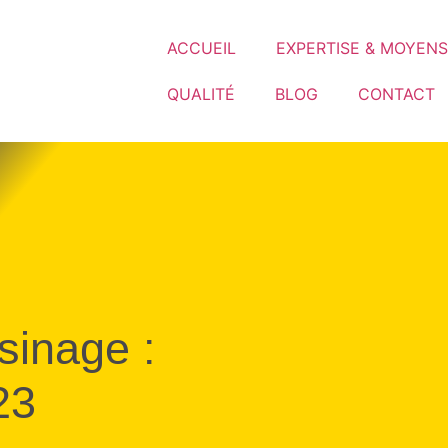
ACCUEIL
EXPERTISE & MOYENS
QUALITÉ
BLOG
CONTACT
sinage :
23