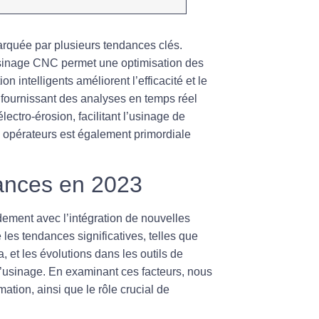
arquée par plusieurs
tendances
clés.
sinage CNC
permet une
optimisation
des
ion
intelligents améliorent l’efficacité et le
 fournissant des analyses en temps réel
électro-érosion
, facilitant l’
usinage
de
s opérateurs est également primordiale
ances en 2023
ement avec l’intégration de nouvelles
 les tendances significatives, telles que
a
, et les évolutions dans les outils de
 l’usinage. En examinant ces facteurs, nous
mation, ainsi que le rôle crucial de