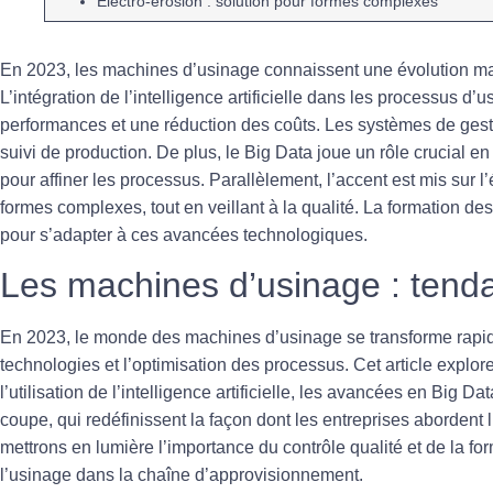
Électro-érosion
: solution pour formes complexes
En
2023
, les machines d’
usinage
connaissent une évolution m
L’intégration de l’
intelligence artificielle
dans les processus d’
u
performances et une réduction des coûts. Les systèmes de
gest
suivi de production. De plus, le
Big Data
joue un rôle crucial en
pour affiner les processus. Parallèlement, l’accent est mis sur l’
formes complexes, tout en veillant à la
qualité
. La formation de
pour s’adapter à ces avancées technologiques.
Les machines d’usinage : tend
En 2023, le monde des machines d’usinage se transforme rapid
technologies et l’optimisation des processus. Cet article explore
l’utilisation de
l’intelligence artificielle
, les avancées en
Big Dat
coupe, qui redéfinissent la façon dont les entreprises abordent
mettrons en lumière l’importance du
contrôle qualité
et de la for
l’usinage dans la chaîne d’approvisionnement.