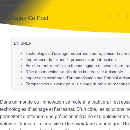
Partagez Ce Post
EN BREF
Technologies d’usinage
modernes pour optimiser la produ
Importance de l’
dans le processus de fabrication.
Équilibre entre
précision
technologique et savoir-faire tra
Rôle des machines-outils dans la
créativité
artisanale.
Impact des systèmes d’
automatisation
sur l’emploi artisa
Perspectives d’avenir pour l’
usinage durable
et responsa
Dans un monde où l’innovation se mêle à la tradition, il est ess
technologies d’usinage
et l’
artisanat
. D’un côté, les solutions m
permettent d’atteindre une
précision
inégalée et d’optimiser les
valorise l’
humain
, la
créativité
et le savoir-faire authentique. 