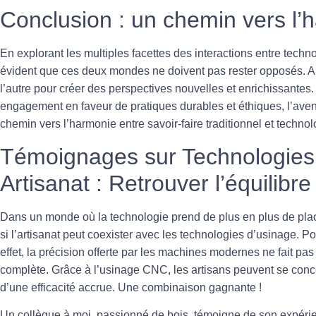
Conclusion : un chemin vers l’
En explorant les multiples facettes des interactions entre
techno
évident que ces deux mondes ne doivent pas rester opposés. Au c
l’autre pour créer des perspectives nouvelles et enrichissantes
engagement en faveur de pratiques durables et éthiques, l’ave
chemin vers l’harmonie entre savoir-faire traditionnel et techn
Témoignages sur Technologies 
Artisanat : Retrouver l’équilibre
Dans un monde où la technologie prend de plus en plus de pl
si l’
artisanat
peut coexister avec les
technologies d’usinage
. Po
effet, la précision offerte par les machines modernes ne fait pas d
complète. Grâce à l’
usinage CNC
, les artisans peuvent se conce
d’une efficacité accrue. Une combinaison gagnante !
Un collègue à moi, passionné de
bois
, témoigne de son expérie