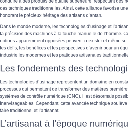
conduire à des
produits de qualité
supérieure, respectant des n
des techniques traditionnelles. Ainsi, cette alliance favorise un
honorant le précieux héritage des artisans d’antan.
Dans le monde moderne, les
technologies d’usinage
et l’
artisa
la précision des machines à la touche manuelle de l’homme. Ce
notions apparemment opposées peuvent coexister et même se 
les défis, les bénéfices et les perspectives d’avenir pour un équ
industrielles modernes et les pratiques artisanales traditionnell
Les fondements des technologi
Les
technologies d’usinage
représentent un domaine en constant
processus qui permettent de transformer des matières premières 
systèmes de contrôle numérique (CNC), il est désormais possib
inenvisageables. Cependant, cette avancée technique soulève d
faire traditionnel et l’artisanat.
L’artisanat à l’époque numériq