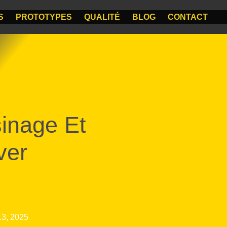
S
PROTOTYPES
QUALITÉ
BLOG
CONTACT
inage Et
ver
13, 2025