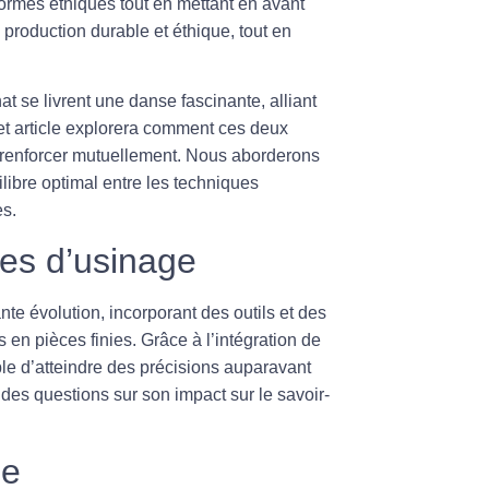
ormes éthiques tout en mettant en avant
e
production durable
et éthique, tout en
nat
se livrent une danse fascinante, alliant
t article explorera comment ces deux
renforcer mutuellement. Nous aborderons
ilibre optimal entre les techniques
es.
es d’usinage
e évolution, incorporant des outils et des
en pièces finies. Grâce à l’intégration de
le d’atteindre des
précisions
auparavant
es questions sur son impact sur le savoir-
ue