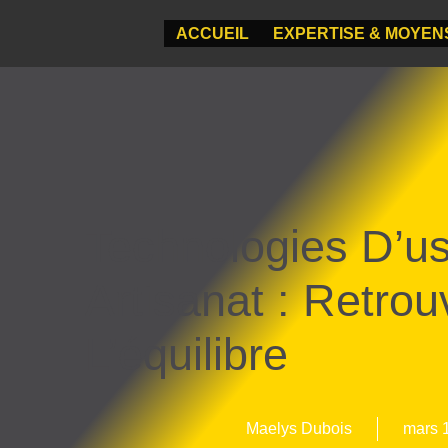
ACCUEIL
EXPERTISE & MOYEN
Technologies D’us
Artisanat : Retrou
L’équilibre
Maelys Dubois
mars 