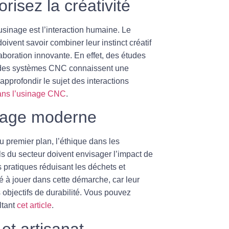
risez la créativité
’usinage
est l’interaction humaine. Le
ivent savoir combiner leur instinct créatif
aboration
innovante. En effet, des études
ec des systèmes CNC connaissent une
approfondir le sujet des interactions
dans l’usinage CNC
.
sinage moderne
premier plan, l’éthique dans les
s du secteur doivent envisager l’impact de
 pratiques réduisant les déchets et
clé à jouer dans cette démarche, car leur
bjectifs de durabilité. Vous pouvez
ltant
cet article
.
et artisanat