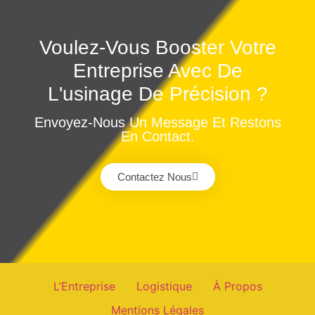
Voulez-Vous Booster Votre
Entreprise Avec De
L'usinage De Précision ?
Envoyez-Nous Un Message Et Restons
En Contact.
Contactez Nous
L’Entreprise
Logistique
À Propos
Mentions Légales