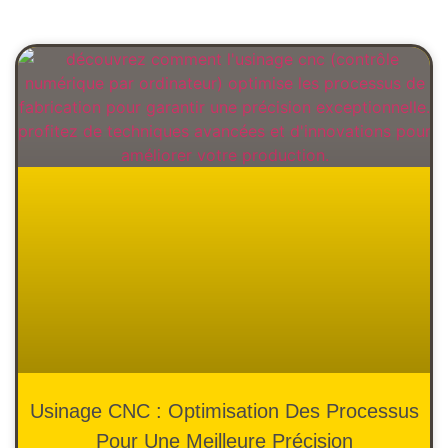
Usinage CNC : Optimisation Des Processus
Pour Une Meilleure Précision