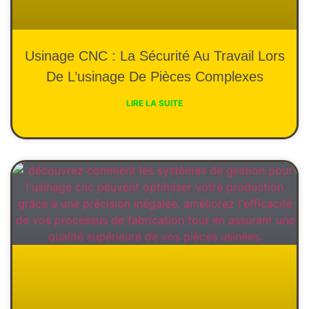
Usinage CNC : La Sécurité Au Travail Lors
De L’usinage De Pièces Complexes
LIRE LA SUITE