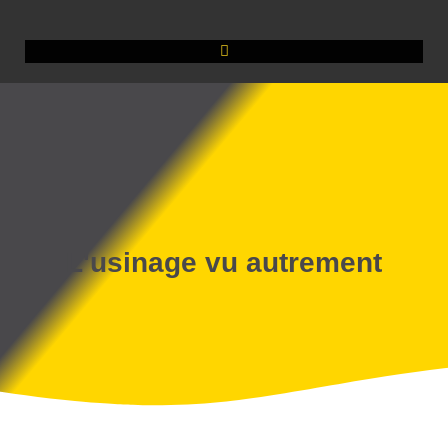
L'usinage vu autrement