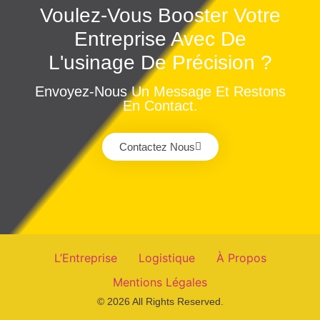
Voulez-Vous Booster Votre
Entreprise Avec De
L'usinage De Précision ?
Envoyez-Nous Un Message Et Restons
En Contact.
Contactez Nous
L’Entreprise
Logistique
À Propos
Mentions Légales
© 2026 All Rights Reserved.